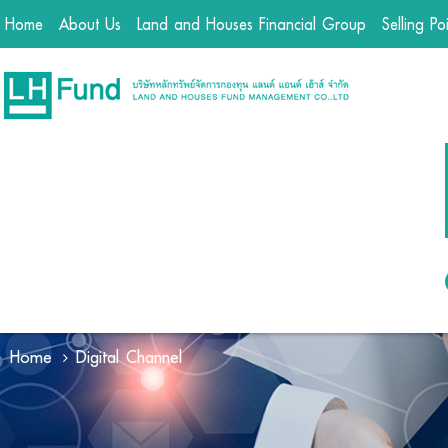
Home
About Us
Land and Houses Financial Group
Selling Po
Home
Digital Channel