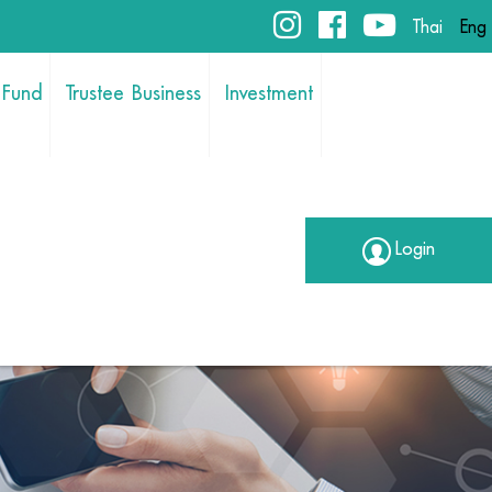
Thai
Eng
 Fund
Trustee Business
Investment
Login