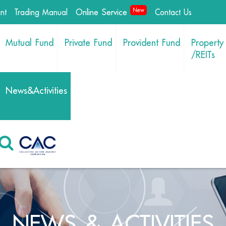
Online Service
New
int
Trading Manual
Contact Us
Mutual Fund
Private Fund
Provident Fund
Property
/REITs
News&Activities
NEWS & ACTIVITIES