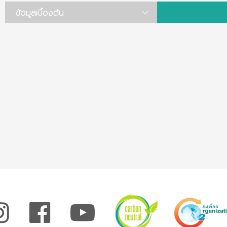
รายชื่อผู้จัดการกองทุน
ข้อมูลเบื้องต้น