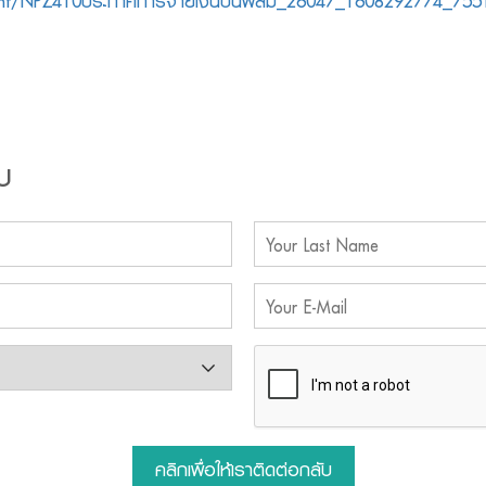
tment/NPZ410ประกาศการจ่ายเงินปันผลม_26047_1608292774_755
บ
คลิกเพื่อให้เราติดต่อกลับ