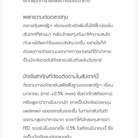
อีกกลุ่มที่ทำรายได้และกำไรได้ดีกว่าคาด
ผลกระทบต่อตลาดทุน
ตลาดหุ้นสหรัฐฯ ยังคงปรับตัวเพิ่มขึ้นได้เล็กน้อยใน
สัปดาห์ที่ผ่านมา หลังนักลงทุนหันมาให้ความสนใจ
กับรายได้และกำไรของบริษัทมากขึ้น อย่างไรก็ดี
ตัวเลขการจ้างงานนอกภาคการเกษตรที่ดีกว่าคาด
เป็นปัจจัยกดดันให้ตลาดปรับตัวลงในวันศุกร์
ปัจจัยสำคัญที่ต้องติดตามในสัปดาห์นี้
ติดตามการอัตราเงินเฟ้อพื้นฐานของสหรัฐฯ เดือน
มกราคม (คาด +0.5% mom) ซึ่งหากใกล้เคียงคาด
หรือสูงกว่าคาดไม่มากนัก อาจเป็นปัจจัยช่วยหนุน
sentiment ของตลาดในระยะสั้น ในทางกลับกันถ้า
ออกมาสูงกว่าคาดมาก อาจทำให้นักลงทุนคาดว่า
FED จะปรับขึ้นดอกเบี้ย 0.5% ในเดือนมีนาคมนี้ ซึ่ง
จะเป็นปัจจัยลบต่อตลาดหุ้น