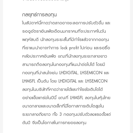
กลยุทธ์การลงทุน
ในสัปดาห์นี้คาดว่าตลาดอาจชะลอการปรับตัวขึ้น และ
รอดูอัตราเงินเฟ้อเดือนมกราคมที่จะประกาศในวัน
พฤหัสบดี นักลงทุนระยะสั้นที่มีกำไรแล้วจากกองทุน
ที่เราแนะนำอาจทำการ lock profit ไปก่อน และรอซื้อ
หลังประกาศเงินเฟ้อ ขณะที่นักลงทุนระยะกลางยาว
สามารถถือลงทุนในกองทุนที่แนะนำต่อไปได้ โดยมี
กองทุนที่น่าสนใจเช่น LHDIGITAL, LHSEMICON และ
LHMSFL เป็นต้น โดย LHDIGITAL และ LHSEMICON
ลงทุนในบริษัทที่คาดว่ารายได้และกำไรยังเติบโตได้
อย่างแข็งแกร่งในปีนี้ ขณะที่ LHMSFL ลงทุนในหุ้นไทย
ขนาดกลางและขนาดเล็กที่มีโอกาสการเติบโตสูงใน
ระยะกลางถึงยาว ทั้ง 3 กองทุนปรับตัวลงแรงตั้งแต่
ต้นปี จึงเป็นโอกาสในการทยอยลงทุน