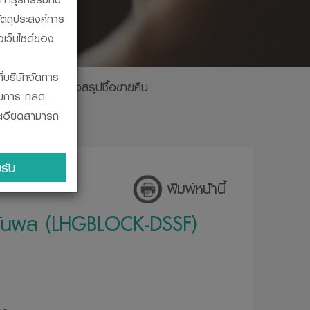
ัตถุประสงค์การ
อเว็บไซด์ของ
ี่บริษัทจัดการ
ินปันผล
ตารางสรุปซื้อขายคืน
รมการ กลต.
ละเอียดสามารถ
ะผูกพัน ในการ
รับ
บสถานะทางการ
พิมพ์หน้านี้
ินงานของ
ินปันผล (LHGBLOCK-DSSF)
โดยวิธีที่
จากสำนักงานคณะ
ร ก.ล.ต. ออก