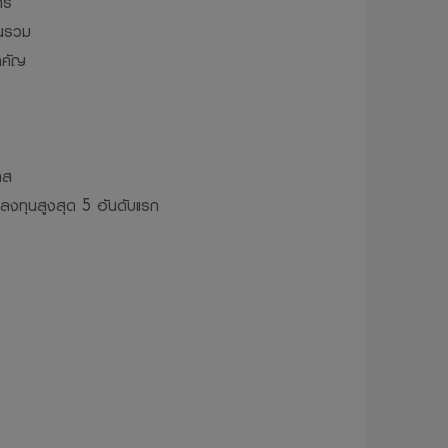
าร
ุนรวม
ติตมจรรยาบรรณ
ำคัญ
ห้บริษัทจัดการ
ผยแพร่ ทำซ้ำ
ว้นแต่จะได้รับ
าส
รลงทุนสูงสุด 5 อันดับแรก
่จะไม่รับผิดชอบ
ทุน อันเนื่อง
้ โดยไม่จำเป็น
มเป็นส่วนตัว
วจะถูกเก็บ
มูลส่วนบุคคล