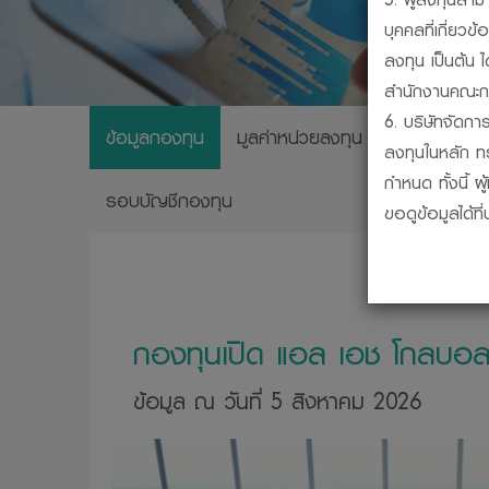
บุคคลที่เกี่ย
ลงทุน เป็นต้น 
สำนักงานคณะกร
6. บริษัทจัดการ
ข้อมูลกองทุน
มูลค่าหน่วยลงทุน
ผลการดำเนิ
ลงทุนในหลัก ท
กำหนด ทั้งนี้ 
รอบบัญชีกองทุน
ขอดูข้อมูลได้ท
7. กองทุนรวมเป
ชดเชยผลขาดทุน
เงินหรือผลการ
8. การวัดผลก
กองทุนเปิด แอล เอช โกลบอล
สมาคมบริษัทจั
9. ผู้ลงทุนสาม
ข้อมูล ณ วันที่ 5 สิงหาคม 2026
บริษัทจัดการได
10. ผู้ลงทุนคว
กรรมการ ก.ล.