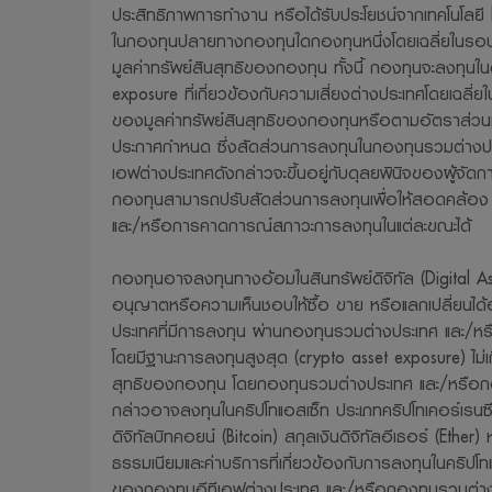
ประสิทธิภาพการทำงาน หรือได้รับประโยชน์จากเทคโนโลยี b
ในกองทุนปลายทางกองทุนใดกองทุนหนึ่งโดยเฉลี่ยในรอบป
มูลค่าทรัพย์สินสุทธิของกองทุน ทั้งนี้ กองทุนจะลงทุนในต
exposure ที่เกี่ยวข้องกับความเสี่ยงต่างประเทศโดยเฉลี่ย
ของมูลค่าทรัพย์สินสุทธิของกองทุนหรือตามอัตราส่วน
ประกาศกำหนด ซึ่งสัดส่วนการลงทุนในกองทุนรวมต่างปร
เอฟต่างประเทศดังกล่าวจะขึ้นอยู่กับดุลยพินิจของผู้จัด
กองทุนสามารถปรับสัดส่วนการลงทุนเพื่อให้สอดคล้อง
และ/หรือการคาดการณ์สภาวะการลงทุนในแต่ละขณะได้
กองทุนอาจลงทุนทางอ้อมในสินทรัพย์ดิจิทัล (Digital Asse
อนุญาตหรือความเห็นชอบให้ซื้อ ขาย หรือแลกเปลี่ยนไ
ประเทศที่มีการลงทุน ผ่านกองทุนรวมต่างประเทศ และ/ห
โดยมีฐานะการลงทุนสูงสุด (crypto asset exposure) ไม่เ
สุทธิของกองทุน โดยกองทุนรวมต่างประเทศ และ/หรือก
กล่าวอาจลงทุนในคริปโทแอสเซ็ท ประเภทคริปโทเคอร์เรนซี 
ดิจิทัลบิทคอยน์ (Bitcoin) สกุลเงินดิจิทัลอีเธอร์ (Ether) ห
ธรรมเนียมและค่าบริการที่เกี่ยวข้องกับการลงทุนในคริปโ
ของกองทุนอีทีเอฟต่างประเทศ และ/หรือกองทุนรวมต่าง