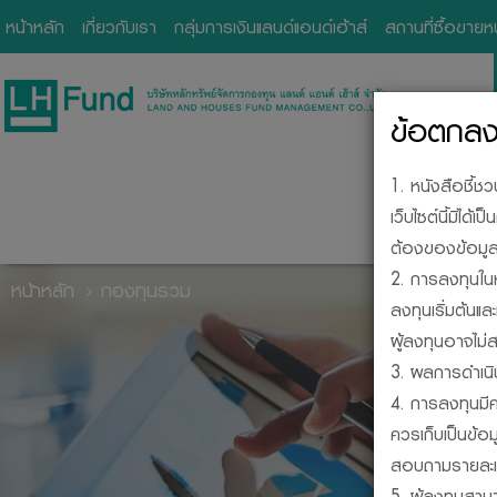
หน้าหลัก
เกี่ยวกับเรา
กลุ่มการเงินแลนด์แอนด์เฮ้าส์
สถานที่ซื้อขาย
ข้อตกลงแ
1. หนังสือชี้ช
เว็บไซต์นี้มิไ
ต้องของข้อมูลใ
2. การลงทุนในห
หน้าหลัก
กองทุนรวม
ลงทุนเริ่มต้นแ
ผู้ลงทุนอาจไม่ส
BE
3. ผลการดำเนิ
4. การลงทุนมีค
ควรเก็บเป็นข้อ
สอบถามรายละเอี
5. ผู้ลงทุนสา