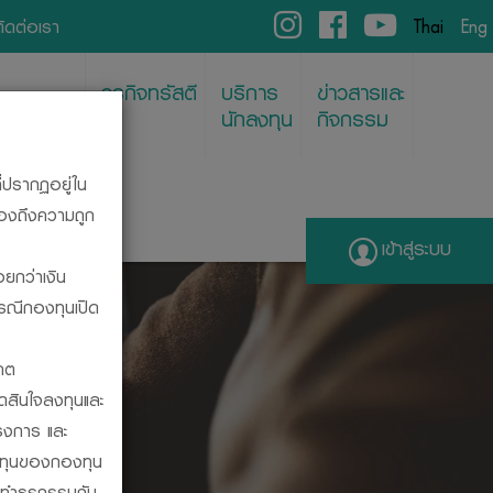
ติดต่อเรา
Thai
Eng
ธุรกิจทรัสตี
บริการ
ข่าวสารและ
พย์/REITs
นักลงทุน
กิจกรรม
ี่ปรากฏอยู่ใน
รองถึงความถูก
เข้าสู่ระบบ
อยกว่าเงิน
กรณีกองทุนเปิด
ENT
คต
ัดสินใจลงทุนและ
รงการ และ
ลงทุนของกองทุน
รทำธุรกรรมกับ