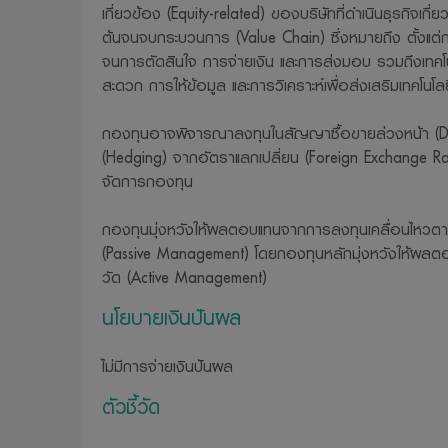
เกี่ยวข้อง (Equity-related) ของบริษัทที่ดำเนินธุรกิจเกี่ย
ต้นจนจบกระบวนการ (Value Chain) ซึ่งหมายถึง ตั้งแต
จนการตัดสินใจ การจ่ายเงิน และการส่งมอบ รวมถึงเทค
สะดวก การให้ข้อมูล และการวิเคราะห์เพื่อส่งเสริมเทคโนโลย
กองทุนอาจพิจารณาลงทุนในสัญญาซื้อขายล่วงหน้า (Deriv
(Hedging) จากอัตราแลกเปลี่ยน (Foreign Exchange Rat
จัดการกองทุน
กองทุนมุ่งหวังให้ผลตอบแทนจากการลงทุนเคลื่อนไห
(Passive Management) โดยกองทุนหลักมุ่งหวังให้ผลตอ
วัด (Active Management)
นโยบายเงินปันผล
ไม่มีการจ่ายเงินปันผล
ตัวชี้วัด