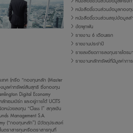
หนังสือชี้ชวนส่วนข้อมูลโครงก
หนังสือชี้ชวนส่วนข้อมูลกองท
การอนุญาตให้พนักงานลงทุนในหลักทรัพย์เพื่อตนเองได้โดยจะ ต้องปฏิบั
หนังสือชี้ชวนส่วนสรุปข้อมูลส
ๆ ที่สมาคมบริษัทจัดการลงทุนกำหนด และจะต้องเปิดเผยการลงทุนดังกล่าวใ
ข้อผูกพัน
ิษัทจัดการ จะสามารถกำกับและดูแลการซื้อขายหลักทรัพย์ของพนักงานได้
รายงาน 6 เดือนแรก
ารขอสงวนสิทธิ์ในข้อมูล เอกสาร ที่ปรากฏบนเว็บไซด์นี้ โดยห้ามมิให้ผู้ใดเ
รายงานประจำปี
ยนแบบ เผยแพร่ อ้างอิง ไม่ว่าทั้งหมดหรือบางส่วน หรือใช้วิธีการใดก็ตามเ
รายละเอียดการลงทุนรายไตรม
ษัทจัดการ
รายงานหลักทรัพย์ที่มีมูลค่ากา
ารและผู้บริหาร รวมถึงพนักงานเจ้าหน้าที่ของบริษัทจัดการ ขอสงวนสิทธิ์ที
นทุกกรณีที่เกิดขึ้นกับข้อมูล หรือระบบสื่อสารของผู้เข้าเยี่ยมชมหรือผู้ลง
ะเทศ (หรือ “กองทุนหลัก (Master
้เว็บไซด์นี้
มูลค่าทรัพย์สินสุทธิ ซึ่งกองทุน
วนสิทธิ์ในการแก้ไข ปรับปรุง หรือเปลี่ยนแปลงข้อมูลใดๆ ใน website แห่งนี
amlington Digital Economy
บล่วงหน้าแต่อย่างใด
ลักเซมเบิร์ก และอยู่ภายใต้ UCITS
การตระหนักถึงความสำคัญของข้อมูลส่วนบุคคลของท่าน จะมุ่งมั่นรักษาควา
ิดหน่วยลงทุน “Class I” สกุลเงิน
Funds Management S.A.
ข้อมูลส่วนบุคคลของท่านไว้เป็นอย่างดี เพื่อให้มั่นใจได้ว่าข้อมูลดังกล่า
y (“กองทุนหลัก”) มีวัตถุประสงค์
อเปิดเผยอย่างถูกต้องตามกฏหมาย ท่านสามารถอ่านนโยบายคุ้มครองข้อ
ในตราสารทุนหรือตราสารทุนที่
ps://www.lhfund.co.th/Home/PrivacyNotice