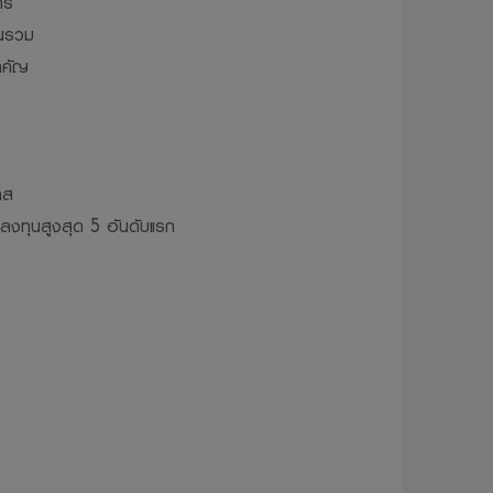
าร
ุนรวม
ติตมจรรยาบรรณ
ำคัญ
ห้บริษัทจัดการ
ผยแพร่ ทำซ้ำ
ว้นแต่จะได้รับ
าส
รลงทุนสูงสุด 5 อันดับแรก
่จะไม่รับผิดชอบ
ทุน อันเนื่อง
้ โดยไม่จำเป็น
มเป็นส่วนตัว
วจะถูกเก็บ
มูลส่วนบุคคล