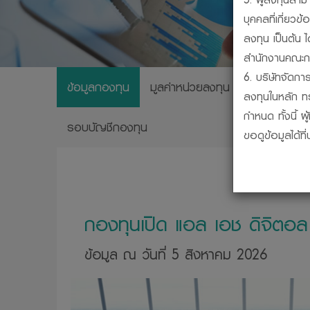
บุคคลที่เกี่ย
ลงทุน เป็นต้น 
สำนักงานคณะกร
6. บริษัทจัดการ
ข้อมูลกองทุน
มูลค่าหน่วยลงทุน
ผลการดำเนิ
ลงทุนในหลัก ท
กำหนด ทั้งนี้ 
รอบบัญชีกองทุน
ขอดูข้อมูลได้ท
7. กองทุนรวมเป
ชดเชยผลขาดทุน
เงินหรือผลการ
8. การวัดผลก
กองทุนเปิด แอล เอช ดิจิตอล 
สมาคมบริษัทจั
9. ผู้ลงทุนสาม
ข้อมูล ณ วันที่ 5 สิงหาคม 2026
บริษัทจัดการได
10. ผู้ลงทุนคว
กรรมการ ก.ล.