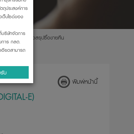
ัตถุประสงค์การ
อเว็บไซด์ของ
ี่บริษัทจัดการ
ินปันผล
ตารางสรุปซื้อขายคืน
รมการ กลต.
ละเอียดสามารถ
ะผูกพัน ในการ
รับ
บสถานะทางการ
พิมพ์หน้านี้
ินงานของ
DIGITAL-E)
โดยวิธีที่
จากสำนักงานคณะ
ร ก.ล.ต. ออก