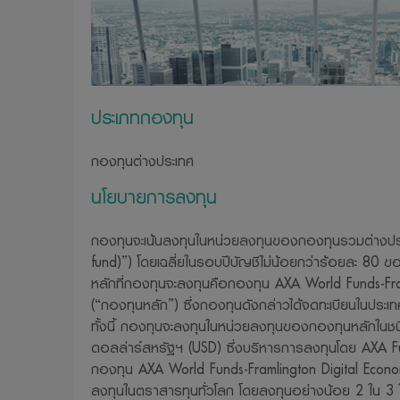
ให้ด้วย
11. บริษัทจัด
และประกาศต่าง
ทราบเพื่อที่บร
ประเภทกองทุน
12. บริษัทจัดก
ดัดแปลง ลอกเลี
กองทุนต่างประเทศ
อนุญาตจากบริ
นโยบายการลงทุน
13. บริษัทจัดก
ต่อความเสียหายใ
กองทุนจะเน้นลงทุนในหน่วยลงทุนของกองทุนรวมต่างปร
มาจากการเข้ามาใช
fund)”) โดยเฉลี่ยในรอบปีบัญชีไม่น้อยกว่าร้อยละ 80 ของ
14. บริษัทขอสง
หลักที่กองทุนจะลงทุนคือกองทุน AXA World Funds-Fr
ต้องแจ้งให้ทรา
(“กองทุนหลัก”) ซึ่งกองทุนดังกล่าวได้จดทะเบียนในประเทศ
15. บริษัทจัด
ทั้งนี้ กองทุนจะลงทุนในหน่วยลงทุนของกองทุนหลักในชน
ดอลล่าร์สหรัฐฯ (USD) ซึ่งบริหารการลงทุนโดย AXA 
ความปลอดภัยของ
กองทุน AXA World Funds-Framlington Digital Econom
รวบรวม ใช้หรื
ลงทุนในตราสารทุนทั่วโลก โดยลงทุนอย่างน้อย 2 ใน 3 
htt
ได้ที่เว็บไซต์