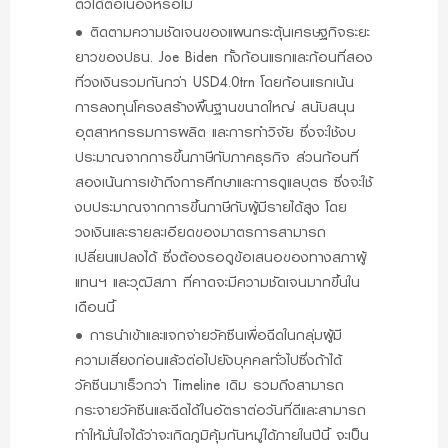
ตัวได้ต่อเนื่องหรือไม่
•
ติดตามความชัดเจนของแผนกระตุ้นเศรษฐกิจระยะ
ยาวของปธน. Joe Biden ทั้งก้อนแรกและก้อนที่สอง
ที่วงเงินรวมกันกว่า USD4.0trn โดยก้อนแรกเน้น
การลงทุนโครงสร้างพื้นฐานขนาดใหญ่ สนับสนุน
อุตสาหกรรมการผลิต และการทำวิจัย ซึ่งจะใช้งบ
ประมาณจากการขึ้นภาษีกับภาคธุรกิจ ส่วนก้อนที่
สองเน้นการเข้าถึงการศึกษาและการดูแลบุตร ซึ่งจะใช้
งบประมาณจากการขึ้นภาษีกับผู้มีรายได้สูง โดย
วงเงินและรายละเอียดของมาตรการสามารถ
เปลี่ยนแปลงได้ ซึ่งต้องรอดูข้อเสนอของทางสภาผู้
แทนฯ และวุฒิสภา ที่คาดจะมีความชัดเจนมากขึ้นใน
เดือนนี้
•
การนำเข้าและแจกจ่ายวัคซีนเพื่อฉีดในกลุ่มผู้มี
ความเสี่ยงก่อนแล้วต่อไปยังบุคคลทั่วไปซึ่งถ้าได้
วัคซีนมาเร็วกว่า Timeline เดิม รวมถึงสามารถ
กระจายวัคซีนและฉีดได้ในอัตราต่อวันที่ดีและสามารถ
ทำให้มั่นใจได้ว่าจะเกิดภูมิคุ้มกันหมู่ได้ภายในปีนี้ จะเป็น