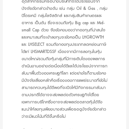
อุตสาหกรรมหรือบางบริษัทที่จะได้ประโยชน์จาก
ปัจจัยดังกล่าวข้างต้น เช่น กลุ่ม Oil & Gas , กลุ่ม
ปิโตรเคมี กลุ่มโลจิสติกส์ และกลุ่มสินค้าเกษตรและ
อาหาร เป็นต้น ซึ่งจะรวมถึงหุ้น Big cap และ Mid-
small Cap ด้วย จึงยังคงมองว่ากองทุนที่น่าสนใจ
และเหมาะสมที่จะเข้าลงทุนจะยังคงเป็น LHGROWTH
และ LHSELECT รวมถึงกองทุนประเภทลดหย่อนภาษี
ได้แก่ LHSMARTDSSF เนื่องจากมีการลงทุนในหุ้น
ขนาดใหญ่รวมถึงหุ้นกลุ่มที่มีการเติบโตของผลการ
ดำเนินงานอย่างต่อเนื่องได้ดีและได้ประโยชน์จากการก
ลับมาฟื้นตัวของเศรษฐกิโลก แต่อย่างไรก็ตามยังคง
มีปัจจัยเสี่ยงหลักคือเรื่องของการแพร่ระบาดที่ยังไม่
สามารถควบคุมได้ดีพอที่จะเปิดให้มีกิจกรรมกลับมา
ตามปรกติได้อาจจะส่งผลต่อตัวเศรษฐกิจได้โดย
เฉพาะการบริโภคซึ่งอาจจะส่งผลต่อตลาดหุ้นได้จึง
แนะนำให้ลงทุนเพียงบางส่วนเพื่อรอดูปัจจัยดังกล่าว
ว่าจะมีแนวโน้มที่ดีขึ้นหรือไม่