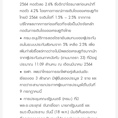
2564 หดตัวลง 2.6% ซึ่งดีกว่าไตรมาสก่อนหน้าที่
หดตัว 4.2% โดยคาดการณ์การเติบโตของเศรษฐกิจ
ไทยปี 2564 จะเติบโตที่ 1.5% – 2.5% จากการ
บริโภคและภาคการท่องเที่ยวที่จะยังเป็นปัจจัยหลัก
กดดันการเติบโตของเศรษฐกิจไทย
•
ครม.อนุมัติการลดอัตราเงินสมทบของผู้ประกัน
ตนในระบบประกันสังคมจาก 5% เหลือ 2.5% เพื่อ
เพิ่มกำลังซื้อแต่คาดว่าจะไม่มีผลต่อเศรษฐกิจมากนัก
จากผู้ประกันตนภาคบังคับ (ตามมาตรา 33) ที่มีอยู่
ประมาณ 11.09 ล้านคน ณ เดือนมีนาคม 2564
•
รฟท. เผยว่าโครงการรถไฟทงคู่เส้นเด่นชัย-
เชียงของ 3 สัญญา มีผู้ยื่นซองประมูล 2 ราย และ
คาดว่าจะสามารถประกาศผู้ชนะการประมูลได้ในวันที่
9 กรกฎาคมนี้
•
การประชุมคณะรัฐมนตรี (ครม.) ที่มี
พล.อ.ประยุทธ์ จันทร์โอชา นายกรัฐมนตรี และ
รมว.เป็นประธาน วันนี้ (18 พ.ค.) มีมติเห็นชอบตาม