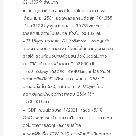
624,399.9 ล้านบาท
•
สภาอุตสาหกรรมแห่งประเทศไทย (สอท.) เผย
เดือน เม.ย. 2564 ยอดผลิตรถยนต์อยู่ที่ 104,355
คัน +322.3%yoy แต่ลดลง – 35.79%mom ยอด
ขายรถยนต์ภายในประเทศ ทั้งสิ้น 58,132 คัน
+93.1%yoy แต่ลดลง -21.76%mom เพราะลูกค้า
เลื่อนการรับรถ เนื่องจากไม่มั่นใจในความมั่นคงของ
รายได้ รวมทั้งบริษัทปล่อยสินเชื่อเข้มงวดในการ
อนุมัติสินเชื่อ การส่งออก ที่ 52,880 คัน
+160.16%yoy แต่ลดลง -49.40%mom โดยจำนวน
รถยนต์ที่ผลิตได้ในเดือน ม.ค. – เม.ย. 2564 มี
จำนวนทั้งสิ้น 570,188 คัน +19.19%yoy โดย
สอท.ยังคงเป้ายอดการผลิตปี 2564 ไว้ที่
1,500,000 คัน
•
GDP ญี่ปุ่นไตรมาส 1/2021 หดตัว -5.1%
QoQ, saar หดตัวมากกว่าที่ตลาดคาด จากการหด
ตัวในภาคการลงทุนและการบริโภค
•
พบผู้ติดเชื้อ COVID-19 สายพันธ์อินเดียคนแรก