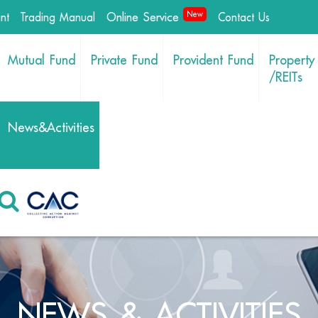
Online Service
New
int
Trading Manual
Contact Us
Mutual Fund
Private Fund
Provident Fund
Property
/REITs
News&Activities
NEWS & ACTIVITIES