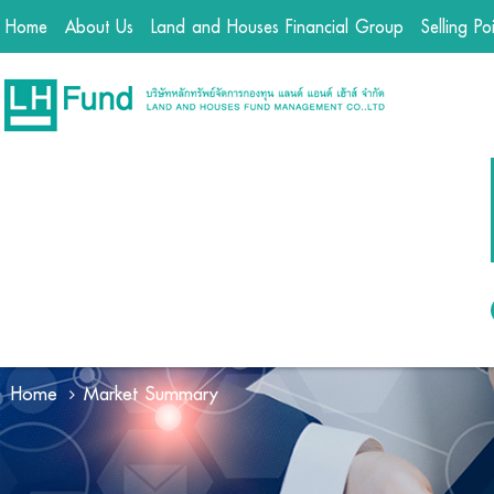
Home
About Us
Land and Houses Financial Group
Selling Po
Home
Market Summary