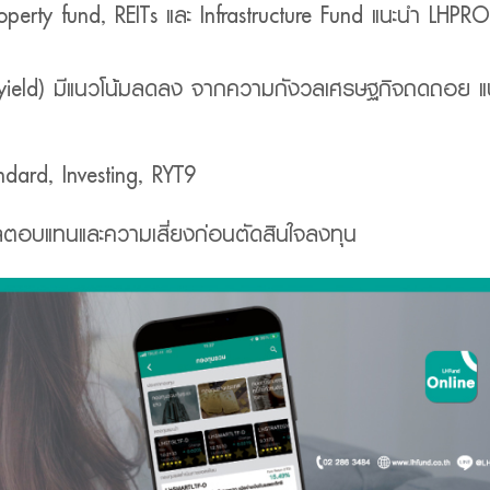
operty fund, REITs และ Infrastructure Fund แนะนำ LHPR
ield) มีแนวโน้มลดลง จากความกังวลเศรษฐกิจถดถอย แ
dard, Investing, RYT9
ผลตอบแทนและความเสี่ยงก่อนตัดสินใจลงทุน