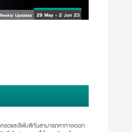
โมแครตและรีพับลิกันสามารถหาทางออก