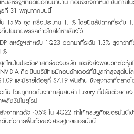
นี้สหรัฐฯที่ยืดเยื้อกันมานาน ก่อนจะถึงกำหนดเส้นตายในวั
พุธที่ 31 พฤษภาคมนนี้
่มขึ้น 15.95 จุด หรือประมาน 1.1% โดยปิดสัปดาห์ที่ระด
ังที่นโยบายพรรคก้าวไกลได้หาเสียงไว้
DP สหรัฐฯสำหรับ 1Q23 ออกมาที่ระดับ 1.3% สูงกว่าที่
.1%
ูงสุดใหม่ในประวัติศาสตร์ของบริษัท และยังส่งผลบวกต่อหุ้นใ
NVIDIA ถือเป็นบริษัทเซมิคอนดักเตอร์ที่มีมูลค่าสูงสุดในโ
$1.09 และมีรายได้อยู่ที่ $7.19 พันล้าน ซึ่งสูงกว่าที่ตลา
อกัน โดยถูกกดดันจากกลุ่มสินค้า Luxury ที่ปรับตัวลดลง
ทผลิตชิปในยุโรป
ังจากหดตัว -0.5% ใน 4Q22 ทำให้เศรษฐกิจเยอรมันนีเข้
งคงกดันต่อการฟื้นตัวของเศรษฐกิจเยอรมันนี