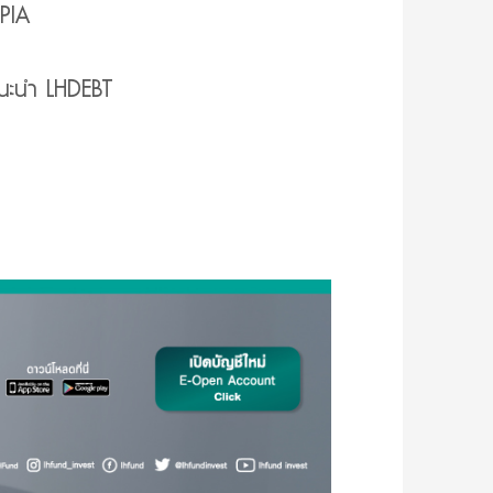
OPIA
นะนำ LHDEBT