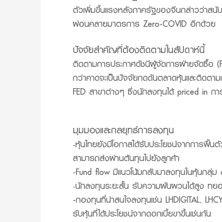
ตัวเพิ่มขึ้นแรงหลังภาครัฐของจีนกล่าวว่าส
ผ่อนคลายมาตรการ Zero-COVID อีกด้วย
ปัจจัยสำคัญที่ต้องติดตามในสัปดาห์นี้
ติดตามการประกาศดัชนีผู้จัดการฝ่ายจัดซื้อ
กว่าคาดจะเป็นปัจจัยกดดันตลาดหุ้นและติด
FED สาขาต่างๆ ซึ่งนักลงทุนได้ priced in ก
มุมมองและกลยุทธ์การลงทุน
หุ้นไทยยังมีโอกาสได้รับประโยชน์จากการฟื้นต
-
สามารถส่งผ่านต้นทุนไปยังลูกค้า
-Fund flow มีแนวโน้มกลับมาลงทุนในหุ้นกลุ่ม
นักลงทุนระยะสั้น รับความผันผวนได้สูง 
-
-กองทุนที่น่าสนใจลงทุนเช่น LHDIGITAL, LH
รับหุ้นที่ได้ประโยชน์จากดอกเบี้ยขาขึ้นเช่นกัน