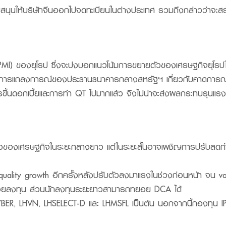
นับสนุนให้บริษัทจีนออกไปจดทะเบียนในต่างประเทศ รวมถึงกล่าวว่าจ
 (PMI) ของยุโรป ซึ่งจะบ่งบอกแนวโน้มการขยายตัวของเศรษฐกิจยุโร
ตามการแถลงการณ์ของประธานธนาคารกลางสหรัฐฯ เกี่ยวกับคาดการ
ารขึ้นดอกเบี้ยและการทำ QT ไปมากแล้ว จึงไม่น่าจะส่งผลกระทบรุนแ
ัวของเศรษฐกิจในระยะกลางยาว แต่ในระยะสั้นอาจเผชิญการปรับลดกำไรต่
 quality growth อีกครั้งหลังปรับตัวลงมาแรงในช่วงก่อนหน้า จน val
ทยอยลงทุน ส่วนนักลงทุนระยะยาวสามารถทยอย DCA ได้
CYBER, LHVN, LHSELECT-D และ LHMSFL เป็นต้น นอกจากนี้กองทุน IP