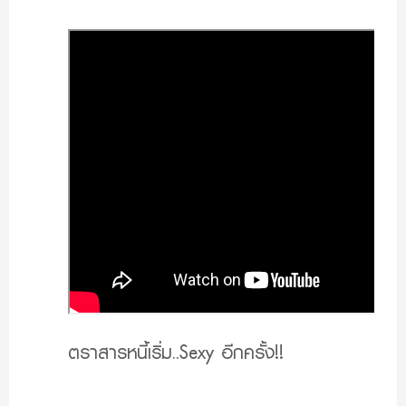
ตราสารหนี้เริ่ม..Sexy อีกครั้ง!!