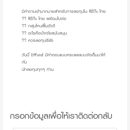
มีคำถามเข้ามากมายสำหรับการลงทุนใน REITs ไทย
?? REITs ไทย พร้อมไปต่อ
?? กลุ่มไหนฟื้นตัวดี
?? อะไรคือปัจจัยสนับสนุน
?? ควรลงทุนรึยัง
วันนี้ LHFund มีคำตอบแบบครบและแบบจัดเต็มมาให้
กับ
นักลงทุนทุกๆ ท่าน
กรอกข้อมูลเพื่อให้เราติดต่อกลับ